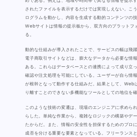
めである。例えば、地域や時間帯で異なる情報を提示
されたファイルを表示するだけでは実現しえない。こ
ログラムを動かし、内容を生成する動的コンテンツの
Webサイトは情報の提示板から、双方向のプラットフ
る。
動的な仕組みが導入されたことで、サービスの幅は飛
電子商取引サイトなどは、膨大なデータから必要な情
ある。これらはデータベースとの連携によって成り立
確認や注文処理を可能にしている。ユーザーが自ら情報
が根幹となって動作する仕組みだ。結果として、Web
り離すことのできない多機能なツールとしての地位を
このような技術の変遷は、現場のエンジニアに求めら
らした。単純な作業から、複雑なロジックの構築やデ
たからだ。また、情報の安全性を担保するためのプロ
成否を分ける重要な要素となっている。フリーランス