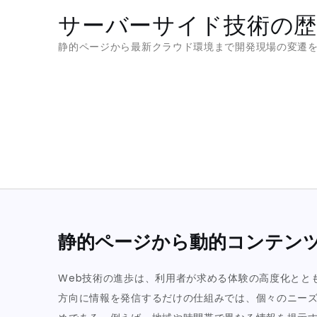
Skip
サーバーサイド技術の歴
to
静的ページから最新クラウド環境まで開発現場の変遷
content
静的ページから動的コンテン
Web技術の進歩は、利用者が求める体験の高度化とと
方向に情報を発信するだけの仕組みでは、個々のニー