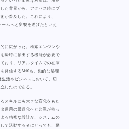
するといった柔軟な対応は、用意
うした背景から、アクセス時にプ
技術が普及した。これにより、
ォームへと変貌を遂げたといえ
躍的に広がった。検索エンジンや
報を瞬時に抽出する機能が必要で
っており、リアルタイムでの在庫
を発信するSNSも、動的な処理
は生活やビジネスにおいて、切
確立したのである。
れるスキルにも大きな変化をもた
ータ運用の最適化へと比重が移っ
による精密な設計が、システムの
として活動する者にとっても、動