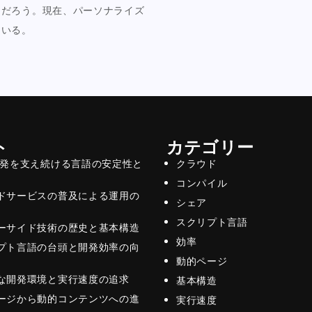
るだろう。現在、パーソナライズ
ている。
ト
カテゴリー
開発を支え続ける言語の安定性と
クラウド
コンパイル
ドサービスの普及による運用の
シェア
スクリプト言語
ーサイド技術の歴史と基本構造
効率
プト言語の台頭と開発効率の向
動的ページ
な開発環境と実行速度の追求
基本構造
ージから動的コンテンツへの進
実行速度